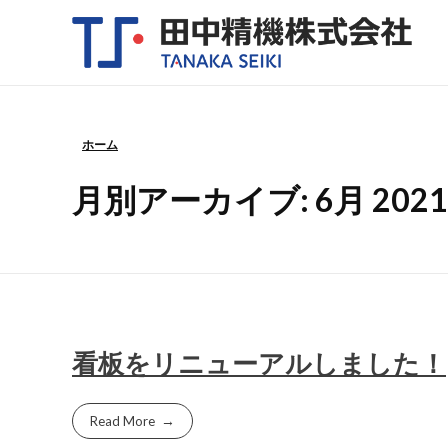
田中精機株式会社
理化学機器、医療用備品、研究用実験装置・その他特注機器の開発製造メーカーです。小ロットから設計、製造、組み立てを行います。デシケーター、クリーンブース、グローブボックスなど。特注機器のご相談承っております。
ホーム
月別アーカイブ: 6月 2021
看板をリニューアルしました！
Read More