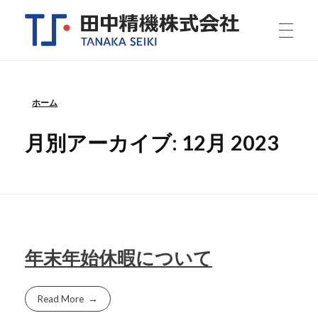
田中精機株式会社
理化学機器、医療用備品、研究用実験装置・その他特注機器の開発製造メーカーです。小ロットから設計、製造、組み立てを行います。デシケーター、クリーンブース、グローブボックスなど。特注機器のご相談承っております。
ホーム
月別アーカイブ: 12月 2023
年末年始休暇について
Read More